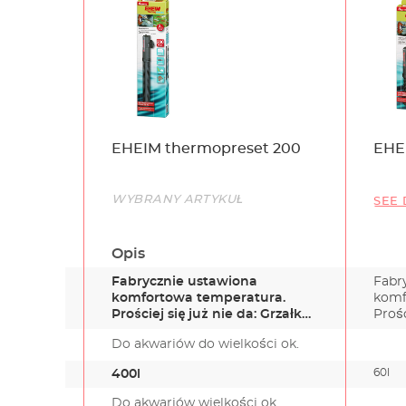
Name
EHEIM thermopreset 200
EHE
Link
WYBRANY ARTYKUŁ
SEE 
Opis
Fabrycznie ustawiona
Fabr
komfortowa temperatura.
komf
Prościej się już nie da: Grzałka
Prośc
EHEIM…
EHE
Do akwariów do wielkości ok.
60l
400l
Do akwariów wielkości ok.