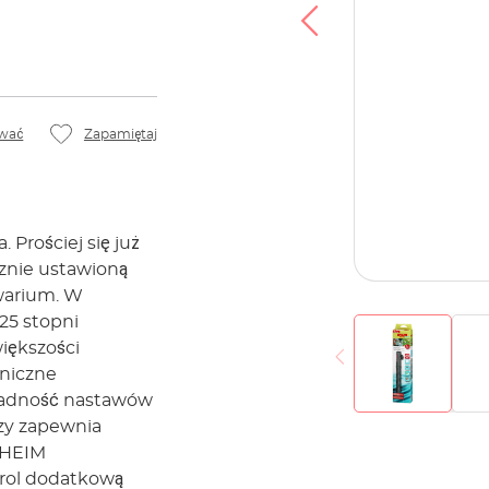
wać
Zapamiętaj
Prościej się już
znie ustawioną
warium. W
25 stopni
iększości
niczne
ładność nastawów
zy zapewnia
EHEIM
rol dodatkową