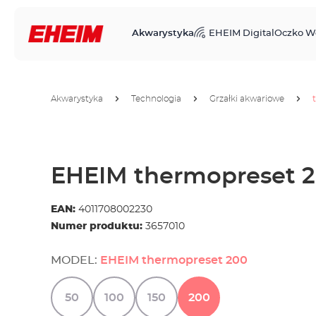
Akwarystyka
EHEIM Digital
Oczko W
Akwarystyka
Technologia
Grzałki akwariowe
EHEIM thermopreset 
EAN:
4011708002230
Numer produktu:
3657010
MODEL:
EHEIM thermopreset 200
50
100
150
200