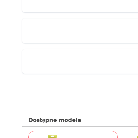
wody słodkiej i słonej 3 lata gwarancji
Dostępne modele