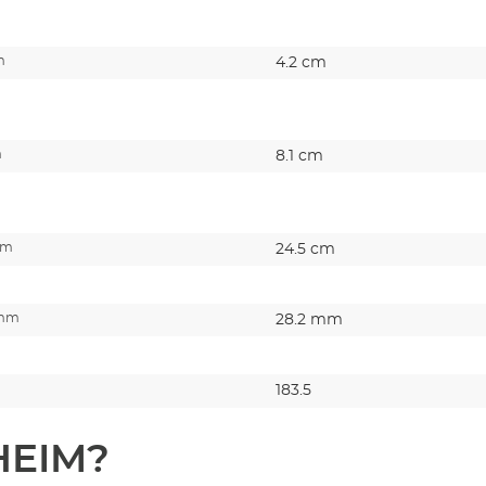
m
4.2 cm
m
8.1 cm
cm
24.5 cm
 mm
28.2 mm
183.5
HEIM?