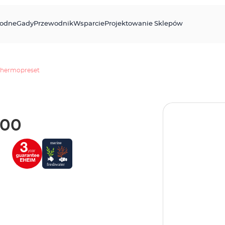
odne
Gady
Przewodnik
Wsparcie
Projektowanie Sklepów
thermopreset
200