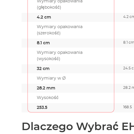
Wymiary opakowania
(głębokość)
4.2 c
4.2 cm
Wymiary opakowania
(szerokość)
8.1 c
8.1 cm
Wymiary opakowania
(wysokość)
24.5 
32 cm
Wymiary w Ø
28.2
28.2 mm
Wysokość
168.5
253.5
Dlaczego Wybrać E