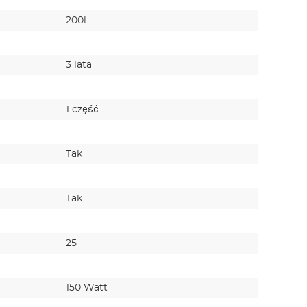
200l
3 lata
1 część
Tak
Tak
25
150 Watt