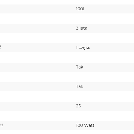
100l
3 lata
ć
1 część
Tak
Tak
25
tt
100 Watt