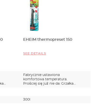
00
EHEIM thermopreset 150
SEE DETAILS
Fabrycznie ustawiona
komfortowa temperatura.
łka
Prościej się już nie da: Grzałka
EHEIM…
300l