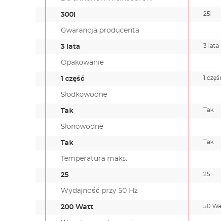
25l
300l
Gwarancja producenta
3 lata
3 lata
Opakowanie
1 częś
1 część
Słodkowodne
Tak
Tak
Słonowodne
Tak
Tak
Temperatura maks.
25
25
Wydajność przy 50 Hz
50 Wa
200 Watt