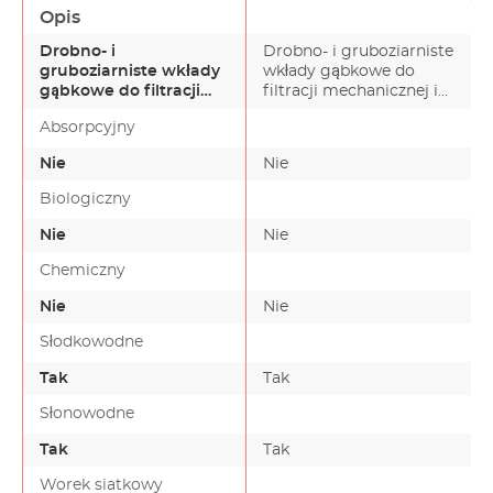
350
150, 250 oraz 250T
Opis
Drobno- i
Drobno- i gruboziarniste
gruboziarniste wkłady
wkłady gąbkowe do
gąbkowe do filtracji
filtracji mechanicznej i
mechanicznej i
biologicznej. Po…
Absorpcyjny
biologicznej. Po…
Nie
Nie
Biologiczny
Nie
Nie
Chemiczny
Nie
Nie
Słodkowodne
Tak
Tak
Słonowodne
Tak
Tak
Worek siatkowy