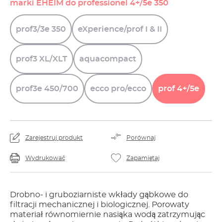
marki EHEIM do professionel 4+/5e 350
prof3/3e
350
eXperience/prof
I
&
II
prof3
XL/XLT
aquacompact
prof3e
450/700
ecco
pro/ecco
prof
4+/5e
Zarejestruj produkt
Porównaj
Wydrukować
Zapamiętaj
Drobno- i gruboziarniste wkłady gąbkowe do
filtracji mechanicznej i biologicznej. Porowaty
materiał równomiernie nasiąka wodą zatrzymując