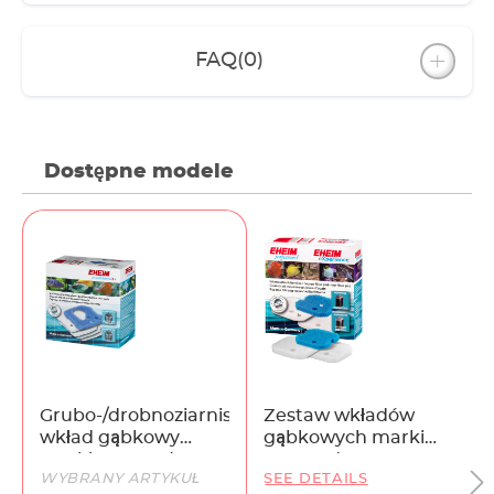
FAQ
(0)
Dostępne modele
Grubo-/drobnoziarnisty
Zestaw wkładów
wkład gąbkowy
gąbkowych marki
marki EHEIM do
EHEIM do
WYBRANY ARTYKUŁ
SEE DETAILS
professionel 4+/5e
eXperience/professionel