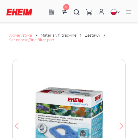
0
Akwarystyka
Materiały filtracyjne
Zestawy
Set coarse/fine filter pad