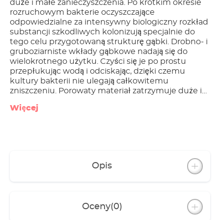
duże i małe zanieczyszczenia. Po krótkim okresie
rozruchowym bakterie oczyszczające
odpowiedzialne za intensywny biologiczny rozkład
substancji szkodliwych kolonizują specjalnie do
tego celu przygotowaną strukturę gąbki. Drobno- i
gruboziarniste wkłady gąbkowe nadają się do
wielokrotnego użytku. Czyści się je po prostu
przepłukując wodą i odciskając, dzięki czemu
kultury bakterii nie ulegają całkowitemu
zniszczeniu. Porowaty materiał zatrzymuje duże i
małe zanieczyszczenia Doskonałe warunki do
Więcej
kolonizacji przez kultury bakterii Wielokrotnego
użytku Czyszczenie polega jedynie na
przepłukaniu i odciśnięciu
Opis
Oceny
(0)