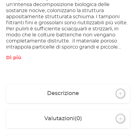
un'intensa decomposizione biologica delle
sostanze nocive, colonizzano la struttura
appositamente strutturata schiuma. I tamponi
filtranti fini e grossolani sono riutilizzabili più volte.
Per pulirli è sufficiente sciacquarli e strizzarli, in
modo che le colture batteriche non vengano
completamente distrutte. Il materiale poroso
intrappola particelle di sporco grandi e piccole
Buone condizioni di colonizzazione per colture
Di più
batteriche Riutilizzabile più volte Per pulire basta
sciacquare e strizzare
Descrizione
Valutazioni
(0)