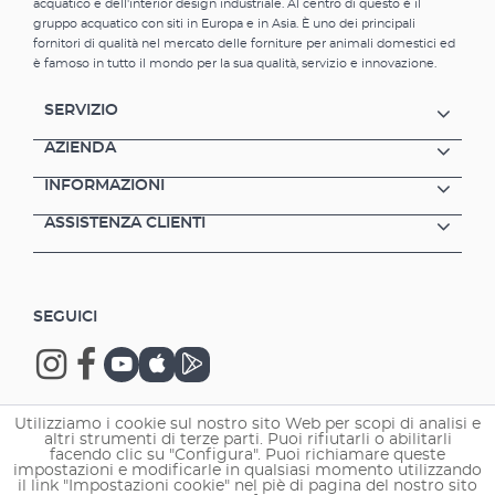
acquatico e dell'interior design industriale. Al centro di questo è il
gruppo acquatico con siti in Europa e in Asia. È uno dei principali
fornitori di qualità nel mercato delle forniture per animali domestici ed
è famoso in tutto il mondo per la sua qualità, servizio e innovazione.
SERVIZIO
AZIENDA
INFORMAZIONI
ASSISTENZA CLIENTI
SEGUICI
Utilizziamo i cookie sul nostro sito Web per scopi di analisi e
altri strumenti di terze parti. Puoi rifiutarli o abilitarli
Copyright © 2026 EHEIM GmbH & Co. KG.
facendo clic su "Configura". Puoi richiamare queste
impostazioni e modificarle in qualsiasi momento utilizzando
il link "Impostazioni cookie" nel piè di pagina del nostro sito