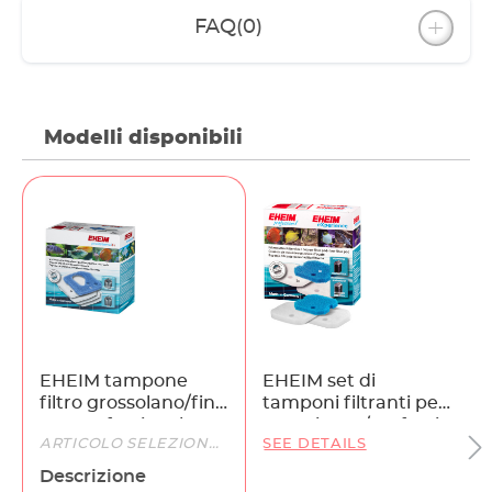
FAQ
(0)
Modelli disponibili
EHEIM tampone
EHEIM set di
filtro grossolano/fine
tamponi filtranti per
per professionel
eXperience/professionel
ARTICOLO SELEZIONATO
SEE DETAILS
4+/5e 350
150, 250 e 250T
Descrizione