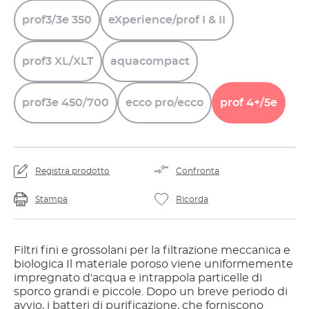
prof3/3e
350
eXperience/prof
I
&
II
prof3
XL/XLT
aquacompact
prof3e
450/700
ecco
pro/ecco
prof
4+/5e
Registra prodotto
Confronta
Stampa
Ricorda
Filtri fini e grossolani per la filtrazione meccanica e
biologica Il materiale poroso viene uniformemente
impregnato d'acqua e intrappola particelle di
sporco grandi e piccole. Dopo un breve periodo di
avvio, i batteri di purificazione, che forniscono