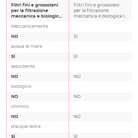
Filtri fini e grossolani
Filtri fini e grossolani
per la filtrazione
per la filtrazione
meccanica e biologica
meccanica e biologica Il
Il materiale poros…
materiale poros…
Meccanicamente
NO
SÌ
acqua di mare
SÌ
SÌ
assorbente
NO
NO
biologico
NO
NO
chimico
NO
NO
d'acqua dolce
SÌ
SÌ