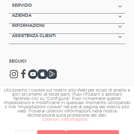
SERVIZIO
AZIENDA
INFORMAZIONI
ASSISTENZA CLIENTI
SEGUICI
Utilizziamo i cookie sul nostro sito Web per scopi di analisi e
altri strumenti di terze parti. Puoi rifiutarli o abilitarli
Copyright © 2026 EHEIM GmbH & Co. KG.
facendo clic su "Configura". Puoi richiamare queste
impostazioni e modificarle in qualsiasi momento utilizzando
il link "Impostazioni cookie" nel piè di pagina del nostro sito
web. Troverai ulteriori informazioni nella nostra
dichiarazione sulla protezione dei dati.
Ulteriori informazioni ...