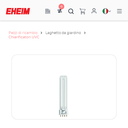
0
Pezzi di ricambio
Laghetto da giardino
Chiarificatori UVC