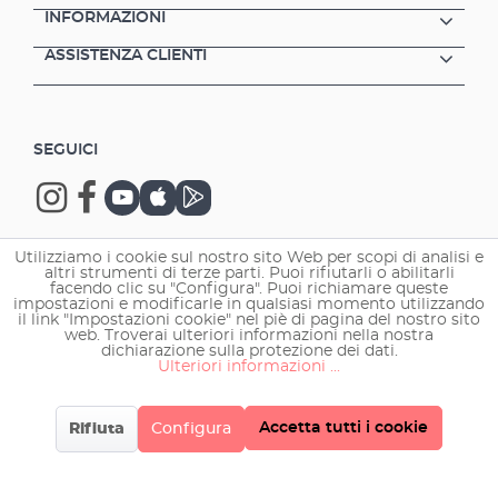
INFORMAZIONI
ASSISTENZA CLIENTI
SEGUICI
Utilizziamo i cookie sul nostro sito Web per scopi di analisi e
altri strumenti di terze parti. Puoi rifiutarli o abilitarli
Copyright © 2026 EHEIM GmbH & Co. KG.
facendo clic su "Configura". Puoi richiamare queste
impostazioni e modificarle in qualsiasi momento utilizzando
il link "Impostazioni cookie" nel piè di pagina del nostro sito
web. Troverai ulteriori informazioni nella nostra
dichiarazione sulla protezione dei dati.
Ulteriori informazioni ...
Accetta tutti i cookie
Rifiuta
Configura