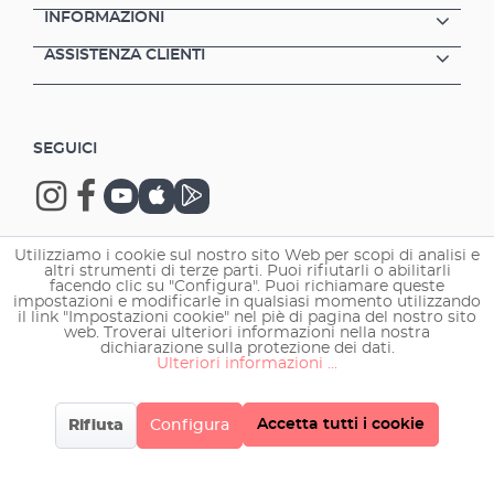
INFORMAZIONI
ASSISTENZA CLIENTI
SEGUICI
Utilizziamo i cookie sul nostro sito Web per scopi di analisi e
altri strumenti di terze parti. Puoi rifiutarli o abilitarli
Copyright © 2026 EHEIM GmbH & Co. KG.
facendo clic su "Configura". Puoi richiamare queste
impostazioni e modificarle in qualsiasi momento utilizzando
il link "Impostazioni cookie" nel piè di pagina del nostro sito
web. Troverai ulteriori informazioni nella nostra
dichiarazione sulla protezione dei dati.
Ulteriori informazioni ...
Accetta tutti i cookie
Rifiuta
Configura