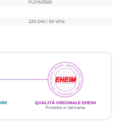
FLOW2500
FLOW50
220-240 / 50 V/Hz
220-240 
ORE
QUALITÀ ORIGINALE EHEIM
Prodotto in Germania