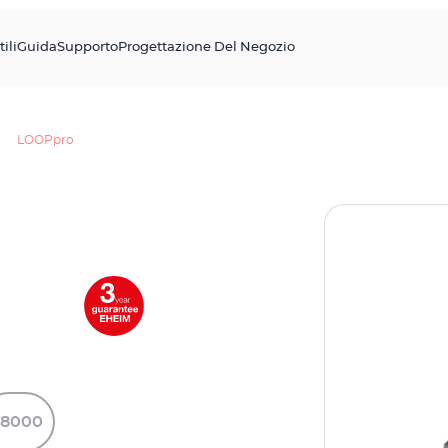
tili
Guida
Supporto
Progettazione Del Negozio
LOOPpro
38000