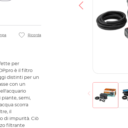
ccetti che i tuoi dati vengano trasferiti a
er letto la
Informativa sulla privacy
.
Accetta
mpa
Ricorda
fette per
Ppro è il filtro
gi distinti per un
classe con un
dell'acquario
i piante, semi,
'acqua scorra
re, il
 di impurità. Ciò
zo filtrante