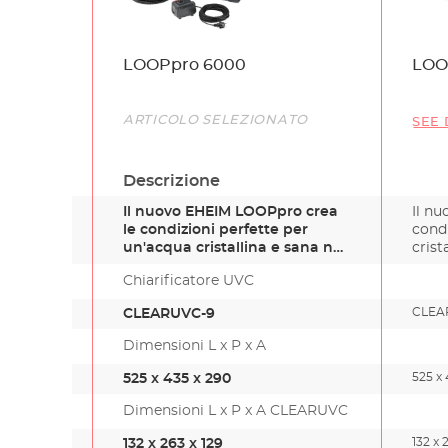
Name
LOOPpro 6000
LOO
Link
ARTICOLO SELEZIONATO
SEE 
Descrizione
Il nuovo EHEIM LOOPpro crea
Il n
le condizioni perfette per
condi
un'acqua cristallina e sana n…
crist
Chiarificatore UVC
CLEA
CLEARUVC-9
Dimensioni L x P x A
525 x 
525 x 435 x 290
Dimensioni L x P x A CLEARUVC
132 x 
132 x 263 x 129