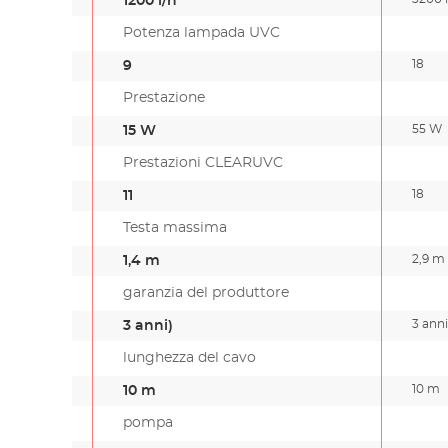
1200 l/h
Potenza lampada UVC
18
9
Prestazione
55 W
15 W
Prestazioni CLEARUVC
18
11
Testa massima
2,9 m
1,4 m
garanzia del produttore
3 anni
3 anni)
lunghezza del cavo
10 m
10 m
pompa