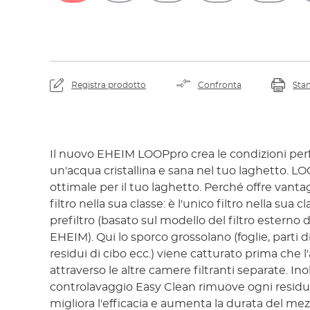
Guardando il video, a
YouTube e di av
Registra prodotto
Confronta
Sta
Il nuovo EHEIM LOOPpro crea le condizioni per
un'acqua cristallina e sana nel tuo laghetto. LOO
ottimale per il tuo laghetto. Perché offre vantag
filtro nella sua classe: è l'unico filtro nella sua 
prefiltro (basato sul modello del filtro esterno 
EHEIM). Qui lo sporco grossolano (foglie, parti d
residui di cibo ecc.) viene catturato prima che l
attraverso le altre camere filtranti separate. Inolt
controlavaggio Easy Clean rimuove ogni residuo
migliora l'efficacia e aumenta la durata del mez