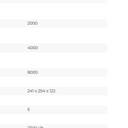
2000
4500
4000
9000
8000
18000
241 x 254 x 122
241 x 254
5
5