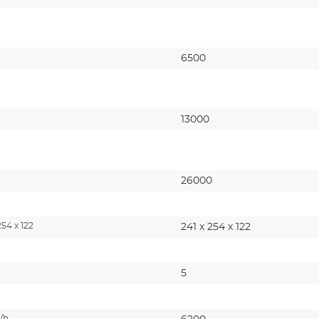
6500
13000
26000
254 x 122
241 x 254 x 122
5
/h