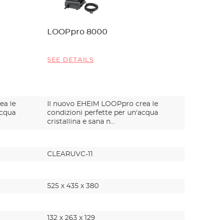
LOOPpro 8000
LOOPpr
SEE DETAILS
SEE DET
ea le
Il nuovo EHEIM LOOPpro crea le
Il nuovo
acqua
condizioni perfette per un'acqua
condizio
cristallina e sana n…
cristalli
CLEARUVC-11
CLEARU
525 x 435 x 380
750 x 64
132 x 263 x 129
178 x 496