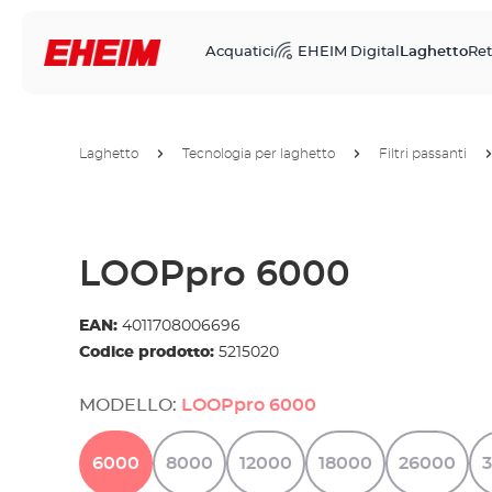
Acquatici
EHEIM Digital
Laghetto
Ret
Laghetto
Tecnologia per laghetto
Filtri passanti
LOOPpro 6000
EAN:
4011708006696
Codice prodotto:
5215020
MODELLO:
LOOPpro 6000
6000
8000
12000
18000
26000