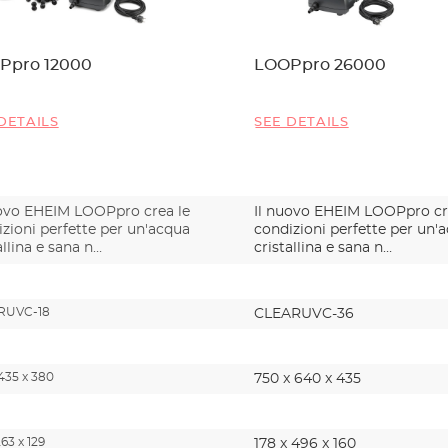
Ppro 12000
LOOPpro 26000
DETAILS
SEE DETAILS
uovo EHEIM LOOPpro crea le
Il nuovo EHEIM LOOPpro cr
zioni perfette per un'acqua
condizioni perfette per un'
allina e sana n…
cristallina e sana n…
RUVC-18
CLEARUVC-36
435 x 380
750 x 640 x 435
263 x 129
178 x 496 x 160