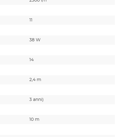
2300 l/h
4600
11
24
38 W
50
14
26
2,4 m
3,1
3 anni)
3 anni)
10 m
10 m