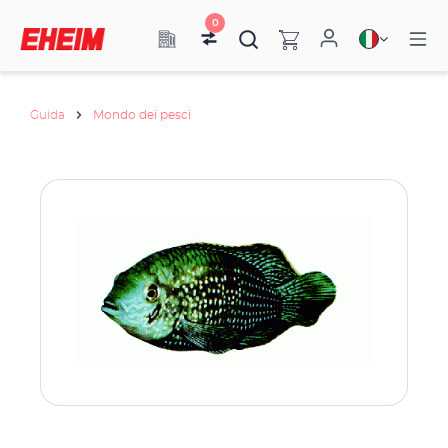
0
Guida
Mondo dei pesci