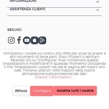
INFORMAZIONI
ASSISTENZA CLIENTI
SEGUICI
Utilizziamo i cookie sul nostro sito Web per scopi di analisi e
altri strumenti di terze parti. Puoi rifiutarli o abilitarli
Copyright © 2026 EHEIM GmbH & Co. KG.
facendo clic su "Configura". Puoi richiamare queste
impostazioni e modificarle in qualsiasi momento utilizzando
il link "Impostazioni cookie" nel piè di pagina del nostro sito
web. Troverai ulteriori informazioni nella nostra
dichiarazione sulla protezione dei dati.
Ulteriori informazioni ...
Accetta tutti i cookie
Rifiuta
Configura