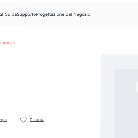
ili
Guida
Supporto
Progettazione Del Negozio
quastyle
mpa
Ricorda