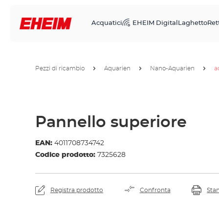
Acquatici
EHEIM Digital
Laghetto
Rett
Pezzi di ricambio
Aquarien
Nano-Aquarien
a
Pannello superiore
EAN:
4011708734742
Codice prodotto:
7325628
Registra prodotto
Confronta
Sta