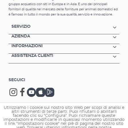
gruppo acquatico con siti in Europa e in Asia. È uno dei principali
fornitori di qualità nel mercato delle forniture per animali domestici ed
è famoso in tutto il mondo per la sua qualità, servizio e innovazione.
SERVIZIO
AZIENDA
INFORMAZIONI
ASSISTENZA CLIENTI
SEGUICI
Utilizziamo i cookie sul nostro sito Web per scopi di analisi e
altri strumenti di terze parti. Puoi rifiutarli o abilitarli
Copyright © 2026 EHEIM GmbH & Co. KG.
facendo clic su "Configura". Puoi richiamare queste
impostazioni e modificarle in qualsiasi momento utilizzando
il link "Impostazioni cookie" nel piè di pagina del nostro sito
web. Troverai ulteriori informazioni nella nostra