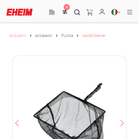
0
acquatici
Accessori
Pulizia
rapidCleaner
la