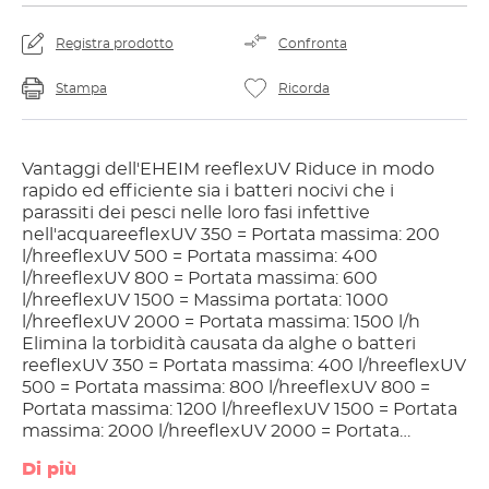
Registra prodotto
Confronta
Stampa
Ricorda
Vantaggi dell'EHEIM reeflexUV Riduce in modo
rapido ed efficiente sia i batteri nocivi che i
parassiti dei pesci nelle loro fasi infettive
nell'acquareeflexUV 350 = Portata massima: 200
l/hreeflexUV 500 = Portata massima: 400
l/hreeflexUV 800 = Portata massima: 600
l/hreeflexUV 1500 = Massima portata: 1000
l/hreeflexUV 2000 = Portata massima: 1500 l/h
Elimina la torbidità causata da alghe o batteri
reeflexUV 350 = Portata massima: 400 l/hreeflexUV
500 = Portata massima: 800 l/hreeflexUV 800 =
Portata massima: 1200 l/hreeflexUV 1500 = Portata
massima: 2000 l/hreeflexUV 2000 = Portata
massima: 3000 l/ H L'alluminio lucido montato
Di più
internamente riflette la luce UV-C e garantisce