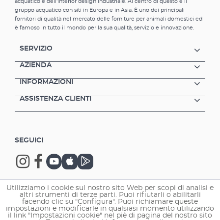
acquatico e dell'interior design industriale. Al centro di questo è il
gruppo acquatico con siti in Europa e in Asia. È uno dei principali
fornitori di qualità nel mercato delle forniture per animali domestici ed
è famoso in tutto il mondo per la sua qualità, servizio e innovazione.
SERVIZIO
AZIENDA
INFORMAZIONI
ASSISTENZA CLIENTI
SEGUICI
Utilizziamo i cookie sul nostro sito Web per scopi di analisi e
altri strumenti di terze parti. Puoi rifiutarli o abilitarli
Copyright © 2026 EHEIM GmbH & Co. KG.
facendo clic su "Configura". Puoi richiamare queste
impostazioni e modificarle in qualsiasi momento utilizzando
il link "Impostazioni cookie" nel piè di pagina del nostro sito