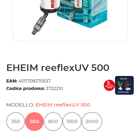
EHEIM reeflexUV 500
EAN:
4011708370537
Codice prodotto:
3722210
MODELLO:
EHEIM reeflexUV 500
350
500
800
1500
2000