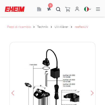
0
Pezzi di ricambio
Technik
UV-Klärer
reeflexUV