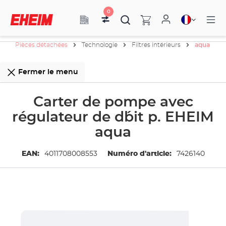
0
Pièces détachées
Technologie
Filtres intérieurs
aqua
Fermer le menu
Carter de pompe avec
régulateur de d´bit p. EHEIM
aqua
EAN:
4011708008553
Numéro d'article:
7426140