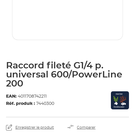
Raccord fileté G1/4 p.
universal 600/PowerLine
200
EAN:
4011708742211
Réf. produit :
7440300
Enregistrer le produit
Comparer