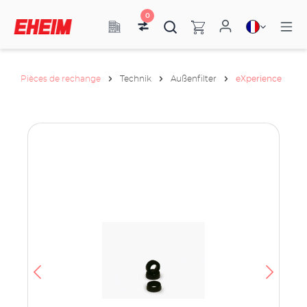
0
Pièces de rechange
Technik
Außenfilter
eXperience