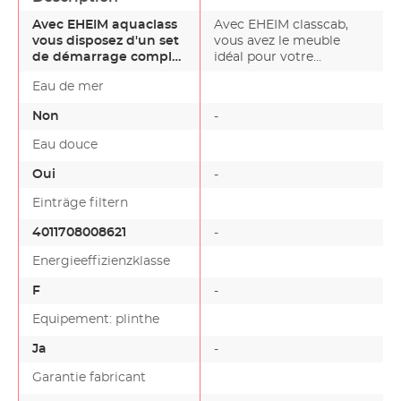
Avec EHEIM aquaclass
Avec EHEIM classcab,
vous disposez d'un set
vous avez le meuble
de démarrage complet
idéal pour votre
avec un grand confo…
aquarium EHEIM
Eau de mer
aquaclass.…
Non
-
Eau douce
Oui
-
Einträge filtern
4011708008621
-
Energieeffizienzklasse
F
-
Equipement: plinthe
Ja
-
Garantie fabricant