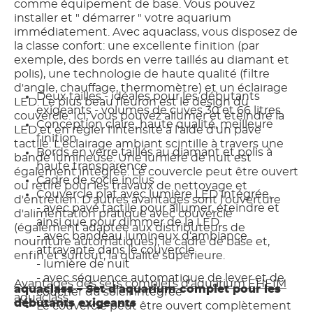
comme équipement de base. Vous pouvez
installer et " démarrer " votre aquarium
immédiatement. Avec aquaclass, vous disposez de
la classe confort: une excellente finition (par
exemple, des bords en verre taillés au diamant et
polis), une technologie de haute qualité (filtre
d'angle, chauffage, thermomètre) et un éclairage
Deux tailles - idéales pour les débutants
LED. Le plus beau fleuron est le design du
exigeants - volumes de cuves 30 et 66 litres
couvercle. Ici, vous pouvez allumer et éteindre la
Conception claire, haute qualité, meilleure
LED et en régler l'intensité à l'aide d'un pavé
finition
tactile. L'éclairage ambiant scintille à travers une
Bords en verre taillés au diamant et polis à
bande lumineuse. Une lumière de nuit est
haute transparence
également intégrée. Le couvercle peut être ouvert
Cadre de socle inclus
ou retiré pour les travaux de nettoyage et
Couvercle plat avec lumière LED intégrée,
d'entretien. D'autres avantages sont l'ouverture
- avec pavé tactile pour allumer, éteindre et
d'alimentation pratique avec couvercle
ainsi que pour dimmer de la LED
(également adaptée aux distributeurs de
- avec bandeau lumineux d‘ambiance
nourriture automatiques), le cadre de base et,
attrayante dans le couvercle
enfin et surtout, la qualité supérieure.
- lumière de nuit
- avec séquence automatique de lever et de
Avantages des sets complets d’aquarium EHEIM
aquaclass – Set d'aquarium complet pour les
coucher du soleil intégrée
aquaclass:
débutants exigeants
Le couvercle peut être ouvert complètement