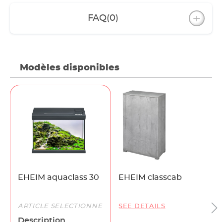
autofeeder peuvent être insérés dans
FAQ
(0)
l'ouverture de nourriture.
Modèles disponibles
EHEIM aquaclass 30
EHEIM classcab
ARTICLE SÉLECTIONNÉ
SEE DETAILS
Description