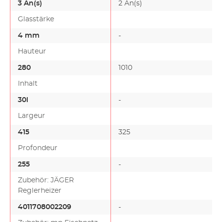
3 An(s)
2 An(s)
Glasstärke
4 mm
-
Hauteur
280
1010
Inhalt
30l
-
Largeur
415
325
Profondeur
255
-
Zubehör: JÄGER
Reglerheizer
4011708002209
-