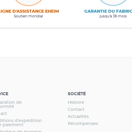
LIGNE D'ASSISTANCE EHEIM
GARANTIE DU FABRI
Soutien mondial
jusqu'à 36 mois
VICE
SOCIÉTÉ
aration de
Histoire
ormité
Contact
act
Actualités
itions d'expédition
Récompenses
e paiement
lisateur de magasin