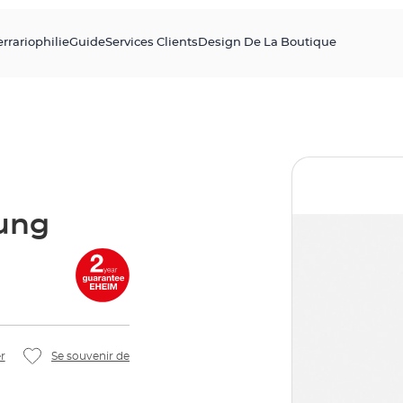
errariophilie
Guide
Services Clients
Design De La Boutique
ung
r
Se souvenir de