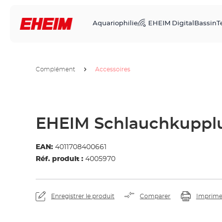
Aquariophilie
EHEIM Digital
Bassin
T
Complément
Accessoires
EHEIM Schlauchkuppl
EAN:
4011708400661
Réf. produit :
4005970
Enregistrer le produit
Comparer
Imprime