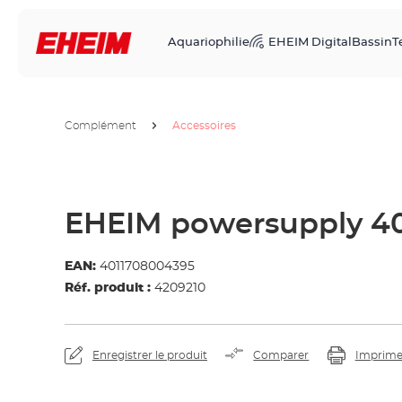
Aquariophilie
EHEIM Digital
Bassin
T
Complément
Accessoires
EHEIM powersupply 
EAN:
4011708004395
Réf. produit :
4209210
Enregistrer le produit
Comparer
Imprime