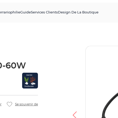
errariophilie
Guide
Services Clients
Design De La Boutique
40-60W
r
Se souvenir de