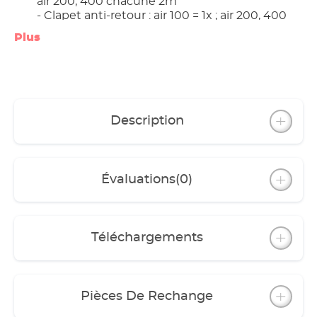
air 200, 400 chacune 2m
- Clapet anti-retour : air 100 = 1x ; air 200, 400
chacun 2x
Plus
- Y-pièce : air 200, 400 chacun 1x (Diffuseurs
également disponibles individuellement
comme accessoires)
Pieds en caoutchouc anti-vibration
Anneau pour suspension au mur
Diffuseurs avec mousse échangeable (Art.
Description
4002650)
Évaluations
(0)
Téléchargements
Pièces De Rechange