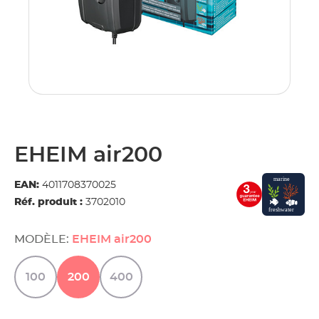
EHEIM air200
EAN:
4011708370025
Réf. produit :
3702010
MODÈLE:
EHEIM air200
100
200
400