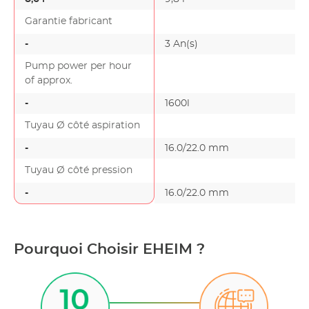
Garantie fabricant
-
3 An(s)
Pump power per hour
of approx.
-
1600l
Tuyau Ø côté aspiration
-
16.0/22.0 mm
Tuyau Ø côté pression
-
16.0/22.0 mm
Pourquoi Choisir EHEIM ?