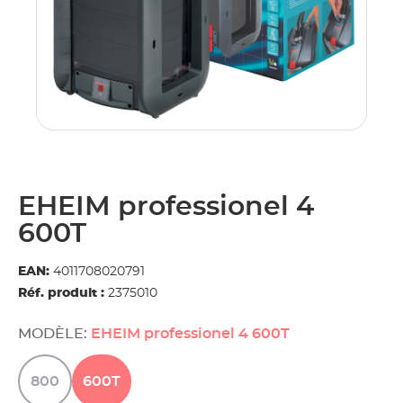
EHEIM professionel 4
600T
EAN:
4011708020791
Réf. produit :
2375010
MODÈLE:
EHEIM professionel 4 600T
800
600T