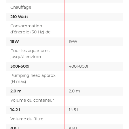
d'énormes avant…
d'énormes…
Chauffage
210 Watt
-
Consommation
d’énergie (50 Hz) de
19W
19W
Pour les aquariums
jusqu'à environ
300l-600l
400l-800l
Pumping head approx.
(H max)
2.0 m
2.0 m
Volume du conteneur
14.2 l
14.5 l
Volume du filtre
8,6 l
9,8 l