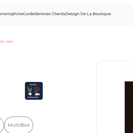
errariophilie
Guide
Services Clients
Design De La Boutique
de vase
r
MultiBox