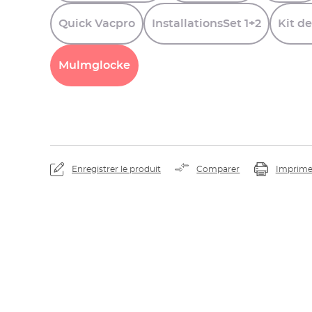
Quick
Vacpro
InstallationsSet
1+2
Kit
de
Mulmglocke
Enregistrer le produit
Comparer
Imprime