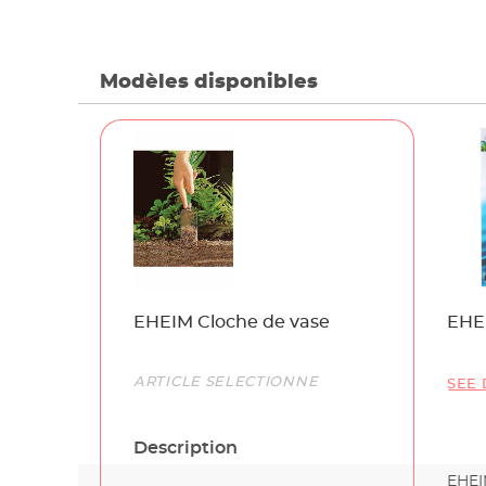
Modèles disponibles
Name
EHEIM Cloche de vase
EHE
Link
ARTICLE SÉLECTIONNÉ
SEE 
Description
EHEI