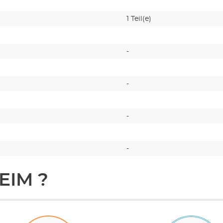
1 Teil(e)
-
-
-
-
EIM ?