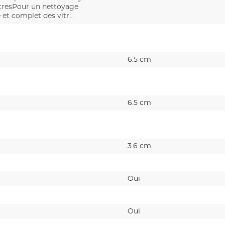
itresPour un nettoyage
e et complet des vitr…
m
6.5 cm
6.5 cm
3.6 cm
Oui
Oui