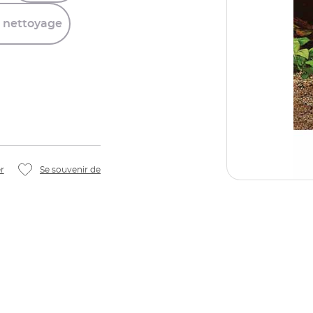
nettoyage
r
Se souvenir de