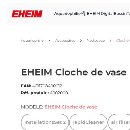
Aquariophilie
EHEIM Digital
Bassin
T
Aquariophilie
Accessoires
Nettoyage
Cloche 
EHEIM Cloche de vase
EAN:
4011708400012
Réf. produit :
4002000
MODÈLE:
EHEIM Cloche de vase
InstallationsSet
2
rapidCleaner
air
filte