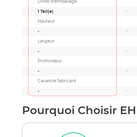
Unité d'emballage
-
1 Teil(e)
Hauteur
-
-
Largeur
-
-
Profondeur
-
-
Garantie fabricant
-
-
Pourquoi Choisir EH