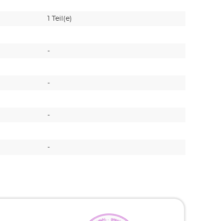
1 Teil(e)
-
-
101
-
310
-
187
-
-