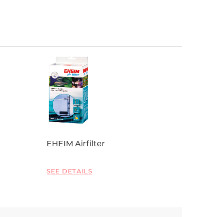
EHEIM Airfilter
EHEIM 
SEE DETAILS
SEE DET
Avec le 