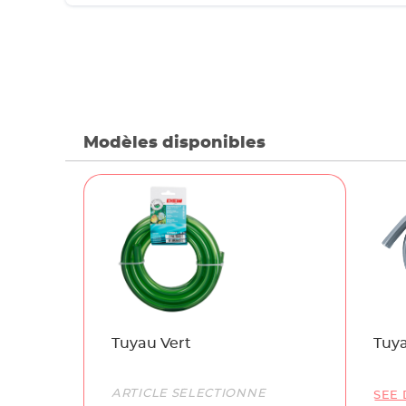
Modèles disponibles
Name
Tuyau Vert
Tuya
Link
ARTICLE SÉLECTIONNÉ
SEE 