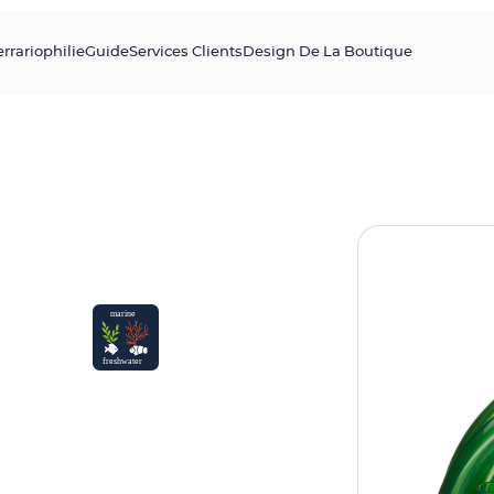
errariophilie
Guide
Services Clients
Design De La Boutique