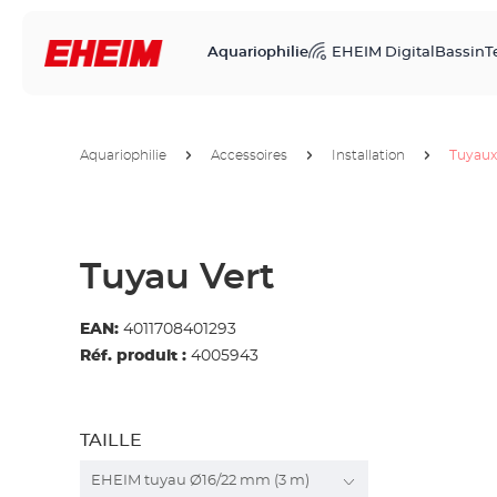
Aquariophilie
EHEIM Digital
Bassin
T
Aquariophilie
Accessoires
Installation
Tuyaux
Tuyau Vert
EAN:
4011708401293
Réf. produit :
4005943
TAILLE