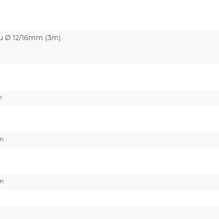
u Ø 12/16mm (3m)
m
cm
cm