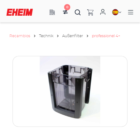
0
Recambios
Technik
Außenfilter
professionel 4+