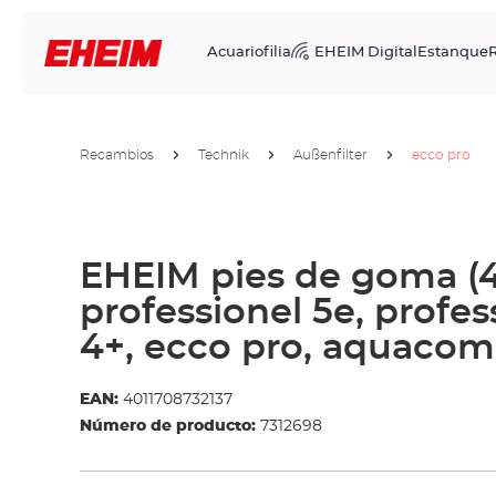
Acuariofilia
EHEIM Digital
Estanque
R
Recambios
Technik
Außenfilter
ecco pro
EHEIM pies de goma (4
professionel 5e, profes
4+, ecco pro, aquaco
EAN:
4011708732137
Número de producto:
7312698