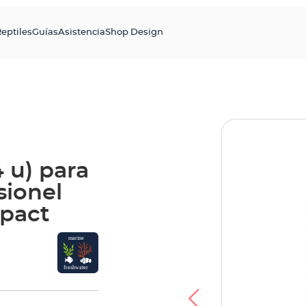
eptiles
Guías
Asistencia
Shop Design
 u) para
sionel
mpact