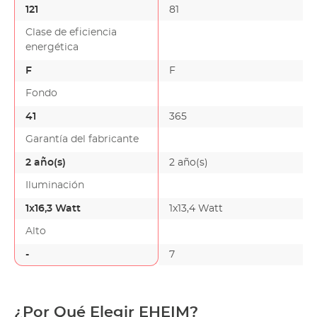
121
81
Clase de eficiencia
energética
F
F
Fondo
41
365
Garantía del fabricante
2 año(s)
2 año(s)
Iluminación
1x16,3 Watt
1x13,4 Watt
Alto
-
7
¿Por Qué Elegir EHEIM?