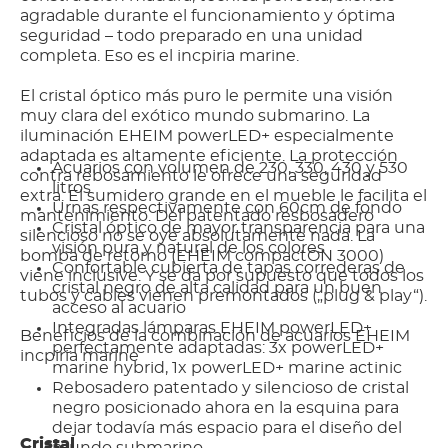
agradable durante el funcionamiento y óptima
seguridad – todo preparado en una unidad
completa. Eso es el incpiria marine.
El cristal óptico más puro le permite una visión
muy clara del exótico mundo submarino. La
iluminación EHEIM powerLED+ especialmente
adaptada es altamente eficiente. La protección
Acuarios con volumen de 230, 330, 430 y 530
contra rebosamiento le ofrece una seguridad
litros
extra. El sumidero grande en el mueble le facilita el
Urnas respectivamente con 60cm de fondo
mantenimiento. Del patentado resbosadero
Cristal óptico de mayor transparencia para una
silencioso no se oye absolutamente nada. La
visión pura y natural de los colores
bomba de retorno (EHEIM compactON 3000)
Confortable cubierta de tapas correderas de
viene inclusive. Y se da por supuesto que todos los
cristal negro de alta calidad para un buen
tubos y cables vienen premontados („plug & play“).
acceso al acuario
Integradas lámparas EHEIM powerLED+
Beneficios de la combinación de acuarios EHEIM
perfectamente adaptadas: 3x powerLED+
incpiria marine
marine hybrid, 1x powerLED+ marine actinic
Rebosadero patentado y silencioso de cristal
negro posicionado ahora en la esquina para
dejar todavía más espacio para el diseño del
Cristal