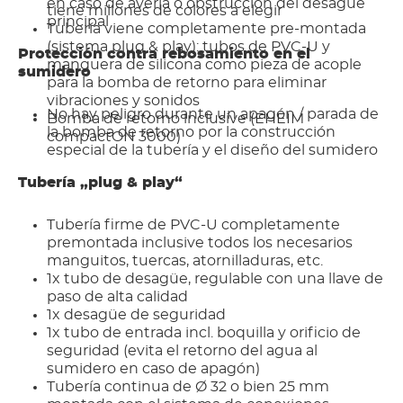
en caso de avería o obstrucción del desagüe
tiene millones de colores a elegir
principal
Tubería viene completamente pre-montada
(sistema plug & play): tubos de PVC-U y
Protección contra rebosamiento en el
manguera de silicona como pieza de acople
sumidero
para la bomba de retorno para eliminar
vibraciones y sonidos
No hay peligro durante un apagón / parada de
Bomba de retorno inclusive (EHEIM
la bomba de retorno por la construcción
compactON 3000)
especial de la tubería y el diseño del sumidero
Tubería „plug & play“
Tubería firme de PVC-U completamente
premontada inclusive todos los necesarios
manguitos, tuercas, atornilladuras, etc.
1x tubo de desagüe, regulable con una llave de
paso de alta calidad
1x desagüe de seguridad
1x tubo de entrada incl. boquilla y orificio de
seguridad (evita el retorno del agua al
sumidero en caso de apagón)
Tubería continua de Ø 32 o bien 25 mm