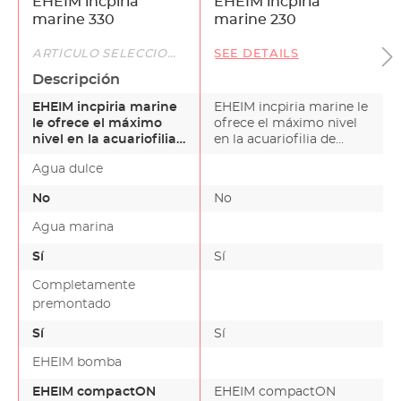
EHEIM incpiria
EHEIM incpiria
marine 330
marine 230
ARTÍCULO SELECCIONADO
SEE DETAILS
Descripción
EHEIM incpiria marine
EHEIM incpiria marine le
le ofrece el máximo
ofrece el máximo nivel
nivel en la acuariofilia
en la acuariofilia de
de agua marina.Di…
agua marina.Di…
Agua dulce
No
No
Agua marina
Sí
Sí
Completamente
premontado
Sí
Sí
EHEIM bomba
EHEIM compactON
EHEIM compactON