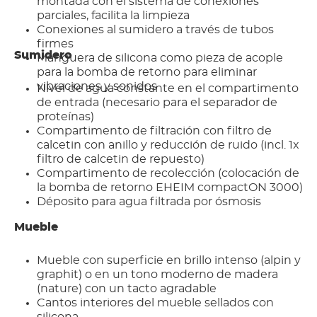
montada con el sistema de conexiones
parciales, facilita la limpieza
Conexiones al sumidero a través de tubos
firmes
Sumidero
Manguera de silicona como pieza de acople
para la bomba de retorno para eliminar
vibraciones y sonidos
Nivel de agua constante en el compartimento
de entrada (necesario para el separador de
proteínas)
Compartimento de filtración con filtro de
calcetin con anillo y reducción de ruido (incl. 1x
filtro de calcetin de repuesto)
Compartimento de recolección (colocación de
la bomba de retorno EHEIM compactON 3000)
Déposito para agua filtrada por ósmosis
Mueble
Mueble con superficie en brillo intenso (alpin y
graphit) o en un tono moderno de madera
(nature) con un tacto agradable
Cantos interiores del mueble sellados con