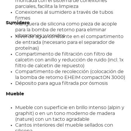
montada con el sistema de conexiones
parciales, facilita la limpieza
Conexiones al sumidero a través de tubos
firmes
Sumidero
Manguera de silicona como pieza de acople
para la bomba de retorno para eliminar
vibraciones y sonidos
Nivel de agua constante en el compartimento
de entrada (necesario para el separador de
proteínas)
Compartimento de filtración con filtro de
calcetin con anillo y reducción de ruido (incl. 1x
filtro de calcetin de repuesto)
Compartimento de recolección (colocación de
la bomba de retorno EHEIM compactON 3000)
Déposito para agua filtrada por ósmosis
Mueble
Mueble con superficie en brillo intenso (alpin y
graphit) o en un tono moderno de madera
(nature) con un tacto agradable
Cantos interiores del mueble sellados con