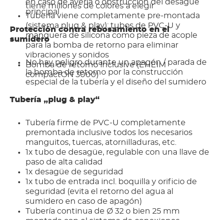
en caso de avería o obstrucción del desagüe
tiene millones de colores a elegir
principal
Tubería viene completamente pre-montada
(sistema plug & play): tubos de PVC-U y
Protección contra rebosamiento en el
manguera de silicona como pieza de acople
sumidero
para la bomba de retorno para eliminar
vibraciones y sonidos
No hay peligro durante un apagón / parada de
Bomba de retorno inclusive (EHEIM
la bomba de retorno por la construcción
compactON 3000)
especial de la tubería y el diseño del sumidero
Tubería „plug & play“
Tubería firme de PVC-U completamente
premontada inclusive todos los necesarios
manguitos, tuercas, atornilladuras, etc.
1x tubo de desagüe, regulable con una llave de
paso de alta calidad
1x desagüe de seguridad
1x tubo de entrada incl. boquilla y orificio de
seguridad (evita el retorno del agua al
sumidero en caso de apagón)
Tubería continua de Ø 32 o bien 25 mm