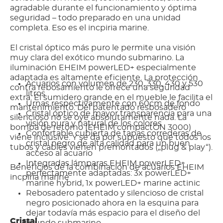
agradable durante el funcionamiento y óptima
seguridad – todo preparado en una unidad
completa. Eso es el incpiria marine.
El cristal óptico más puro le permite una visión
muy clara del exótico mundo submarino. La
iluminación EHEIM powerLED+ especialmente
adaptada es altamente eficiente. La protección
Acuarios con volumen de 230, 330, 430 y 530
contra rebosamiento le ofrece una seguridad
litros
extra. El sumidero grande en el mueble le facilita el
Urnas respectivamente con 60cm de fondo
mantenimiento. Del patentado resbosadero
Cristal óptico de mayor transparencia para una
silencioso no se oye absolutamente nada. La
visión pura y natural de los colores
bomba de retorno (EHEIM compactON 3000)
Confortable cubierta de tapas correderas de
viene inclusive. Y se da por supuesto que todos los
cristal negro de alta calidad para un buen
tubos y cables vienen premontados („plug & play“).
acceso al acuario
Integradas lámparas EHEIM powerLED+
Beneficios de la combinación de acuarios EHEIM
perfectamente adaptadas: 3x powerLED+
incpiria marine
marine hybrid, 1x powerLED+ marine actinic
Rebosadero patentado y silencioso de cristal
negro posicionado ahora en la esquina para
dejar todavía más espacio para el diseño del
Cristal