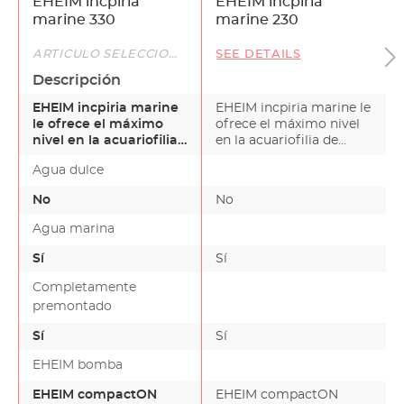
EHEIM incpiria
EHEIM incpiria
marine 330
marine 230
ARTÍCULO SELECCIONADO
SEE DETAILS
Descripción
EHEIM incpiria marine
EHEIM incpiria marine le
le ofrece el máximo
ofrece el máximo nivel
nivel en la acuariofilia
en la acuariofilia de
de agua marina.Di…
agua marina.Di…
Agua dulce
No
No
Agua marina
Sí
Sí
Completamente
premontado
Sí
Sí
EHEIM bomba
EHEIM compactON
EHEIM compactON