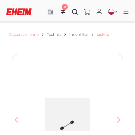
0
Części zamienne
Technik
Innenfilter
pickup