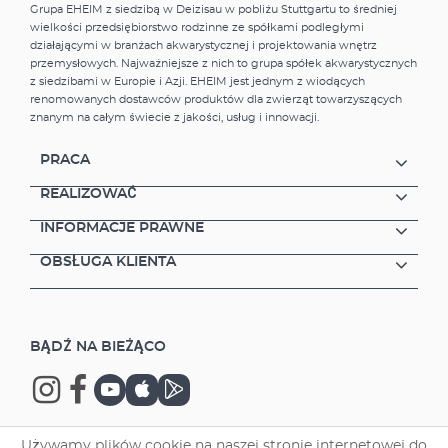
Grupa EHEIM z siedzibą w Deizisau w pobliżu Stuttgartu to średniej
wielkości przedsiębiorstwo rodzinne ze spółkami podległymi
działającymi w branżach akwarystycznej i projektowania wnętrz
przemysłowych. Najważniejsze z nich to grupa spółek akwarystycznych
z siedzibami w Europie i Azji. EHEIM jest jednym z wiodących
renomowanych dostawców produktów dla zwierząt towarzyszących
znanym na całym świecie z jakości, usług i innowacji.
PRACA
REALIZOWAĆ
INFORMACJE PRAWNE
OBSŁUGA KLIENTA
BĄDŹ NA BIEŻĄCO
Używamy plików cookie na naszej stronie internetowej do