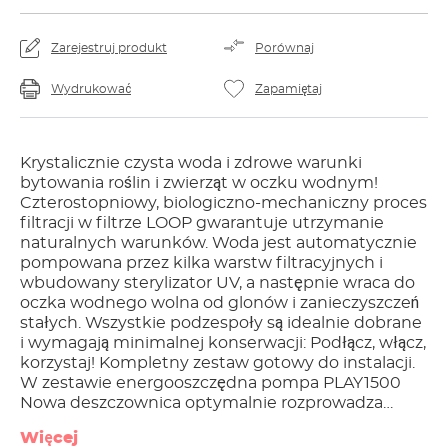
Zarejestruj produkt
Porównaj
Wydrukować
Zapamiętaj
Krystalicznie czysta woda i zdrowe warunki
bytowania roślin i zwierząt w oczku wodnym!
Czterostopniowy, biologiczno-mechaniczny proces
filtracji w filtrze LOOP gwarantuje utrzymanie
naturalnych warunków. Woda jest automatycznie
pompowana przez kilka warstw filtracyjnych i
wbudowany sterylizator UV, a następnie wraca do
oczka wodnego wolna od glonów i zanieczyszczeń
stałych. Wszystkie podzespoły są idealnie dobrane
i wymagają minimalnej konserwacji: Podłącz, włącz,
korzystaj! Kompletny zestaw gotowy do instalacji.
W zestawie energooszczędna pompa PLAY1500
Nowa deszczownica optymalnie rozprowadza
wodę na materiał filtracyjny W zestawie oryginalne
Więcej
materiały filtracyjne marki EHEIM Zawartość