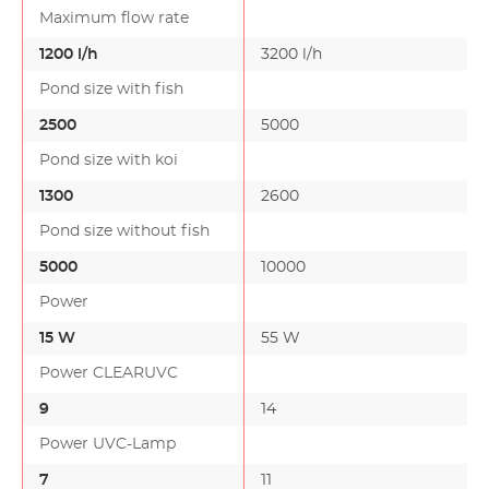
Maximum flow rate
1200 l/h
3200 l/h
Pond size with fish
2500
5000
Pond size with koi
1300
2600
Pond size without fish
5000
10000
Power
15 W
55 W
Power CLEARUVC
9
14
1
Power UVC-Lamp
7
11