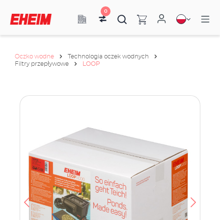
0
Oczko wodne
Technologia oczek wodnych
Filtry przepływowe
LOOP