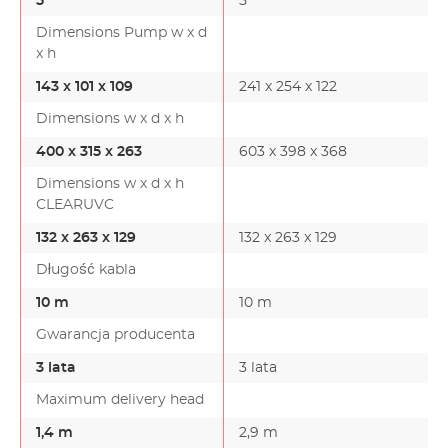
5
5
Dimensions Pump w x d
x h
143 x 101 x 109
241 x 254 x 122
Dimensions w x d x h
400 x 315 x 263
603 x 398 x 368
Dimensions w x d x h
CLEARUVC
132 x 263 x 129
132 x 263 x 129
Długość kabla
10 m
10 m
Gwarancja producenta
3 lata
3 lata
Maximum delivery head
1,4 m
2,9 m