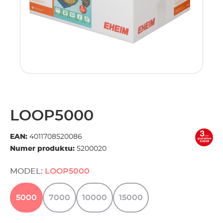
LOOP5000
EAN:
4011708520086
Numer produktu:
5200020
MODEL:
LOOP5000
5000
7000
10000
15000