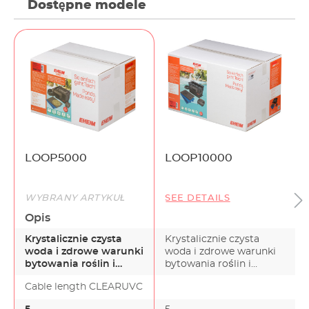
Dostępne modele
LOOP5000
LOOP10000
WYBRANY ARTYKUŁ
SEE DETAILS
Opis
Krystalicznie czysta
Krystalicznie czysta
woda i zdrowe warunki
woda i zdrowe warunki
bytowania roślin i
bytowania roślin i
zwierząt w oczku
zwierząt w oczku
Cable length CLEARUVC
wodny…
wodny…