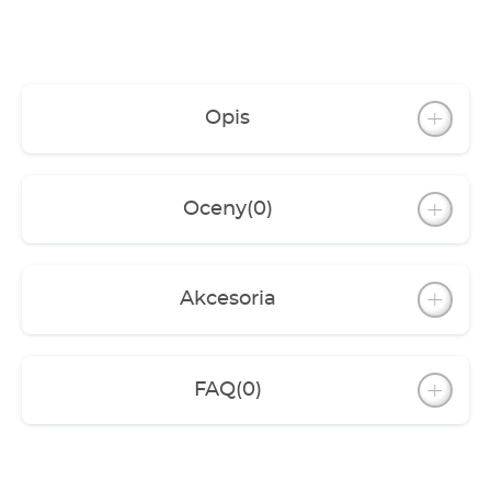
zestawu: Pojemnik filtra z pokrywą i materiałami
filtracyjnymi Wąż spiralny (3/4 cala), 5 m Akcesoria
podłączeniowe Pompa filtra PLAY1500 CLEARUVC
7W
Opis
Oceny
(0)
Akcesoria
FAQ
(0)