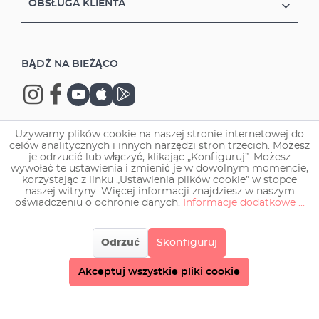
OBSŁUGA KLIENTA
BĄDŹ NA BIEŻĄCO
Używamy plików cookie na naszej stronie internetowej do
celów analitycznych i innych narzędzi stron trzecich. Możesz
Copyright © 2026 EHEIM GmbH & Co. KG.
je odrzucić lub włączyć, klikając „Konfiguruj”. Możesz
wywołać te ustawienia i zmienić je w dowolnym momencie,
korzystając z linku „Ustawienia plików cookie” w stopce
naszej witryny. Więcej informacji znajdziesz w naszym
oświadczeniu o ochronie danych.
Informacje dodatkowe ...
Odrzuć
Skonfiguruj
Akceptuj wszystkie pliki cookie