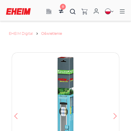
0
EHEIM Digital
Oświetlenie
anie
że