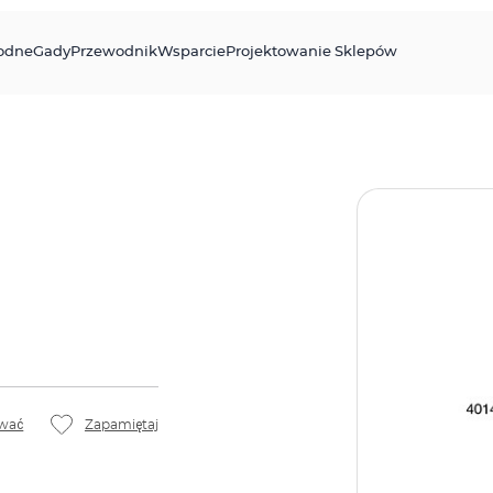
odne
Gady
Przewodnik
Wsparcie
Projektowanie Sklepów
wać
Zapamiętaj