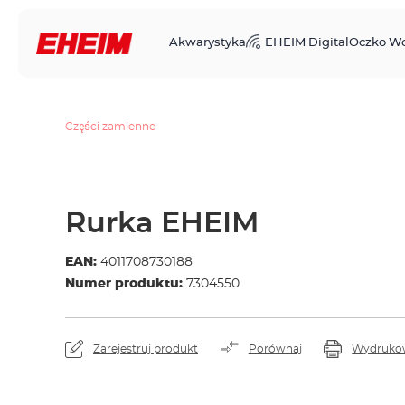
Akwarystyka
EHEIM Digital
Oczko W
Części zamienne
Rurka EHEIM
EAN:
4011708730188
Numer produktu:
7304550
Zarejestruj produkt
Porównaj
Wydruko