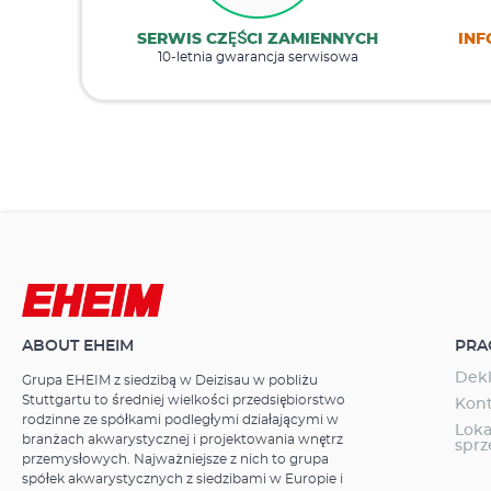
SERWIS CZĘŚCI ZAMIENNYCH
INF
10-letnia gwarancja serwisowa
ABOUT EHEIM
PRA
Dekl
Grupa EHEIM z siedzibą w Deizisau w pobliżu
Stuttgartu to średniej wielkości przedsiębiorstwo
Kon
rodzinne ze spółkami podległymi działającymi w
Loka
branżach akwarystycznej i projektowania wnętrz
spr
przemysłowych. Najważniejsze z nich to grupa
spółek akwarystycznych z siedzibami w Europie i