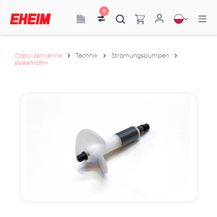
0
Części zamienne
Technik
Strömungspumpen
streamON+