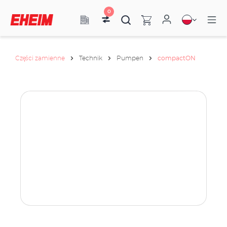
0
Części zamienne
Technik
Pumpen
compactON