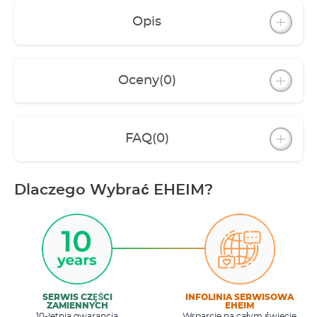
Opis
Oceny
(0)
FAQ
(0)
Dlaczego Wybrać EHEIM?
SERWIS CZĘŚCI
INFOLINIA SERWISOWA
ZAMIENNYCH
EHEIM
10-letnia gwarancja
Wsparcie na całym świecie