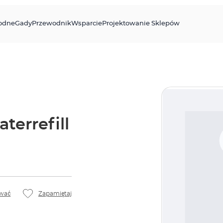
odne
Gady
Przewodnik
Wsparcie
Projektowanie Sklepów
terrefill
wać
Zapamiętaj