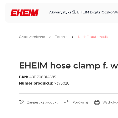
Akwarystyka
EHEIM Digital
Oczko W
Części zamienne
Technik
Nachfüllautomatik
EHEIM hose clamp f. wa
EAN:
4011708014585
Numer produktu:
7373028
Zarejestruj produkt
Porównaj
Wydruko