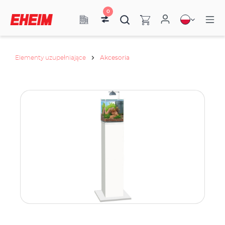
0
Elementy uzupełniające
Akcesoria