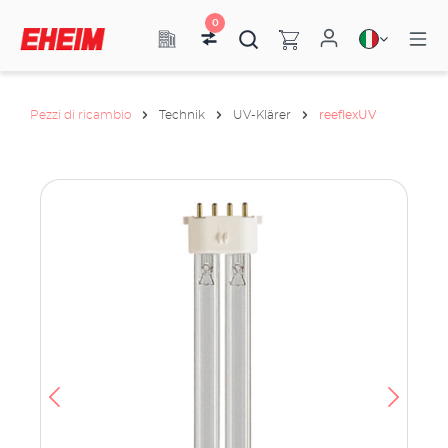
0
Pezzi di ricambio
Technik
UV-Klärer
reeflexUV