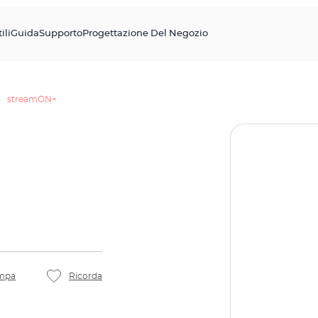
ili
Guida
Supporto
Progettazione Del Negozio
streamON+
mpa
Ricorda