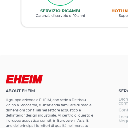
SERVIZIO RICAMBI
HOTLIN
Garanzia di servizio di 10 anni
Suppo
ABOUT EHEIM
SER
Dich
Il gruppo aziendale EHEIM, con sede a Deizisau
conf
vicino a Stoccarda, è un'azienda familiare di medie
Cont
dimensioni con filiali nel settore acquatico e
dell'interior design industriale. Al centro di questo è
Loca
il gruppo acquatico con siti in Europa e in Asia. È
Neg
uno dei principali fornitori di qualità nel mercato