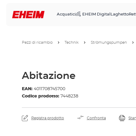
Acquatici
EHEIM Digital
Laghetto
Rett
Pezzi di ricambio
Technik
Strömungspumpen
Abitazione
EAN:
4011708745700
Codice prodotto:
7448238
Registra prodotto
Confronta
Sta