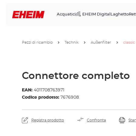
Acquatici
EHEIM Digital
Laghetto
Rett
Pezzi di ricambio
Technik
Außenfilter
classic
Connettore completo
EAN:
4011708763971
Codice prodotto:
7676908
Registra prodotto
Confronta
Sta