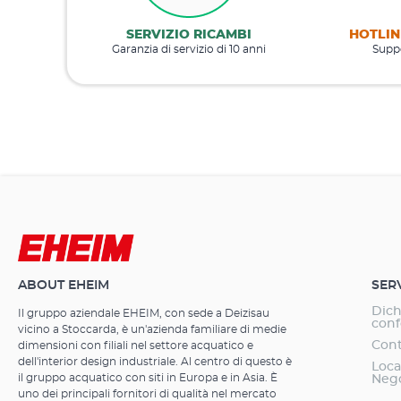
SERVIZIO RICAMBI
HOTLIN
Garanzia di servizio di 10 anni
Suppo
ABOUT EHEIM
SER
Dich
Il gruppo aziendale EHEIM, con sede a Deizisau
conf
vicino a Stoccarda, è un'azienda familiare di medie
Cont
dimensioni con filiali nel settore acquatico e
dell'interior design industriale. Al centro di questo è
Loca
il gruppo acquatico con siti in Europa e in Asia. È
Neg
uno dei principali fornitori di qualità nel mercato