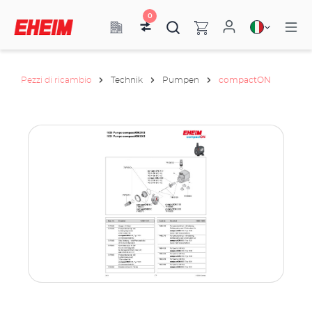
0
Pezzi di ricambio
Technik
Pumpen
compactON