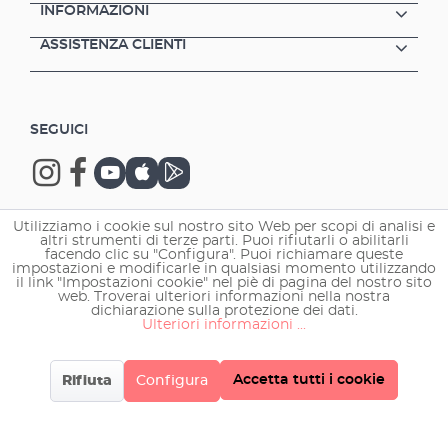
INFORMAZIONI
ASSISTENZA CLIENTI
SEGUICI
Utilizziamo i cookie sul nostro sito Web per scopi di analisi e
altri strumenti di terze parti. Puoi rifiutarli o abilitarli
Copyright © 2026 EHEIM GmbH & Co. KG.
facendo clic su "Configura". Puoi richiamare queste
impostazioni e modificarle in qualsiasi momento utilizzando
il link "Impostazioni cookie" nel piè di pagina del nostro sito
web. Troverai ulteriori informazioni nella nostra
dichiarazione sulla protezione dei dati.
Ulteriori informazioni ...
Accetta tutti i cookie
Rifiuta
Configura