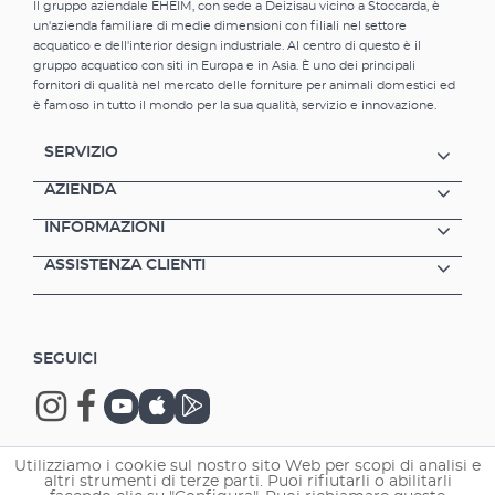
Il gruppo aziendale EHEIM, con sede a Deizisau vicino a Stoccarda, è
un'azienda familiare di medie dimensioni con filiali nel settore
acquatico e dell'interior design industriale. Al centro di questo è il
gruppo acquatico con siti in Europa e in Asia. È uno dei principali
fornitori di qualità nel mercato delle forniture per animali domestici ed
è famoso in tutto il mondo per la sua qualità, servizio e innovazione.
SERVIZIO
AZIENDA
INFORMAZIONI
ASSISTENZA CLIENTI
SEGUICI
Utilizziamo i cookie sul nostro sito Web per scopi di analisi e
altri strumenti di terze parti. Puoi rifiutarli o abilitarli
Copyright © 2026 EHEIM GmbH & Co. KG.