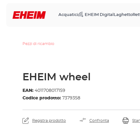
Acquatici
EHEIM Digital
Laghetto
Rett
Pezzi di ricambio
EHEIM wheel
EAN:
4011708017159
Codice prodotto:
7379358
Registra prodotto
Confronta
Sta