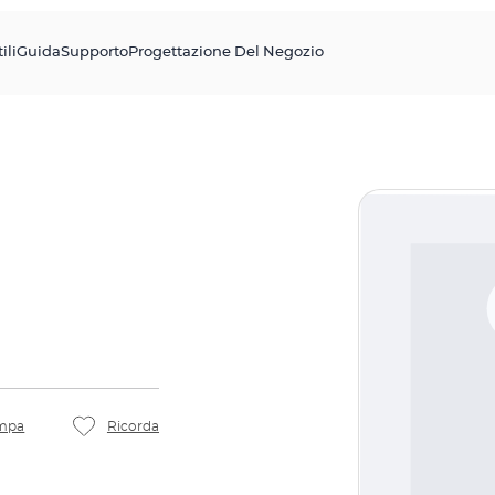
ili
Guida
Supporto
Progettazione Del Negozio
mpa
Ricorda