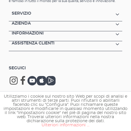
è famoso in tutto il mondo per la sua qualità, servizio e innovazione.
SERVIZIO
AZIENDA
INFORMAZIONI
ASSISTENZA CLIENTI
SEGUICI
Utilizziamo i cookie sul nostro sito Web per scopi di analisi e
altri strumenti di terze parti. Puoi rifiutarli o abilitarli
Copyright © 2026 EHEIM GmbH & Co. KG.
facendo clic su "Configura". Puoi richiamare queste
impostazioni e modificarle in qualsiasi momento utilizzando
il link "Impostazioni cookie" nel piè di pagina del nostro sito
web. Troverai ulteriori informazioni nella nostra
dichiarazione sulla protezione dei dati.
Ulteriori informazioni ...