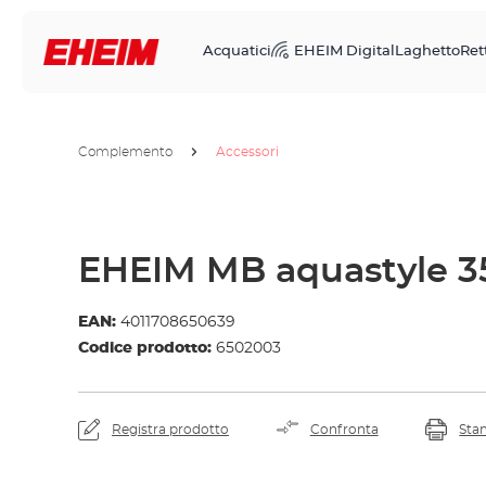
Acquatici
EHEIM Digital
Laghetto
Rett
Complemento
Accessori
EHEIM MB aquastyle 3
EAN:
4011708650639
Codice prodotto:
6502003
Registra prodotto
Confronta
Sta