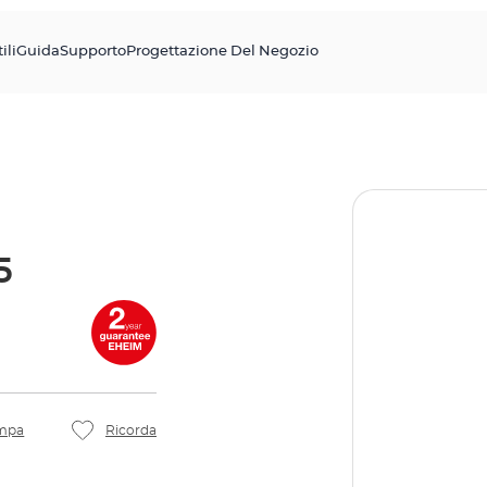
ili
Guida
Supporto
Progettazione Del Negozio
5
mpa
Ricorda