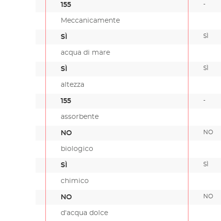
-
155
Meccanicamente
SÌ
SÌ
acqua di mare
SÌ
SÌ
altezza
-
155
assorbente
NO
NO
biologico
SÌ
SÌ
chimico
NO
NO
d'acqua dolce