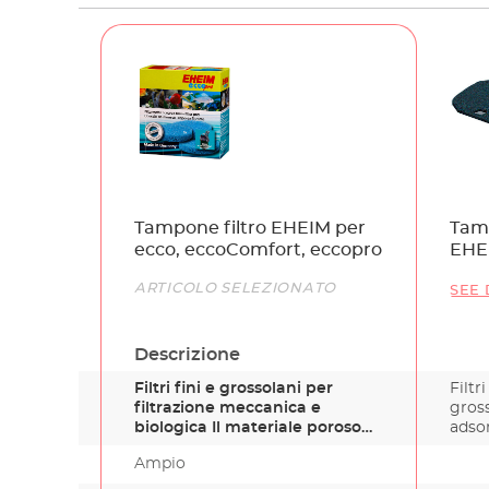
Name
Tampone filtro EHEIM per
Tamp
ecco, eccoComfort, eccopro
EHE
Link
ARTICOLO SELEZIONATO
SEE 
Descrizione
Filtri fini e grossolani per
Filtr
filtrazione meccanica e
gross
biologica Il materiale poroso
adsor
s…
Ampio