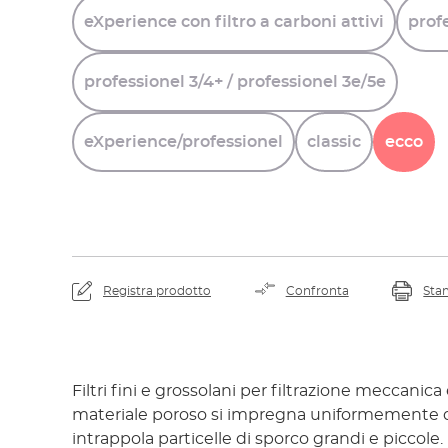
eXperience
con
filtro
a
carboni
attivi
prof
professionel
3/4+
/
professionel
3e/5e
eXperience/professionel
classic
ecco
Registra prodotto
Confronta
Sta
Filtri fini e grossolani per filtrazione meccanica 
materiale poroso si impregna uniformemente 
intrappola particelle di sporco grandi e piccol