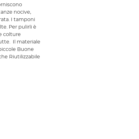
forniscono
tanze nocive,
ata. I tamponi
lte. Per pulirli è
le colture
eriale
 piccole Buone
he Riutilizzabile