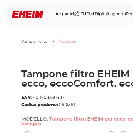
Acquatici
EHEIM Digital
Laghetto
Rett
Complemento
Accessori
Tampone filtro EHEIM 
ecco, eccoComfort, ec
EAN:
4011708260487
Codice prodotto:
2616310
MODELLO:
Tampone filtro EHEIM per ecco, e
eccopro