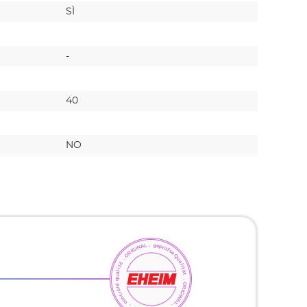
SÌ
SÌ
-
-
40
70
NO
NO