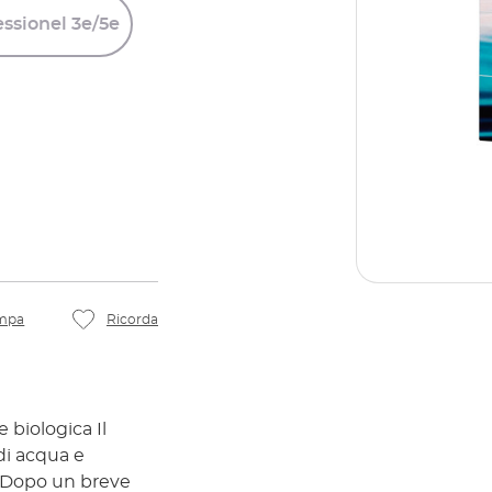
essionel
3e/5e
mpa
Ricorda
e biologica Il
di acqua e
e. Dopo un breve