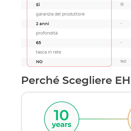
SÌ
SÌ
garanzia del produttore
-
2 anni
profondità
-
65
tasca in rete
NO
NO
Perché Scegliere E