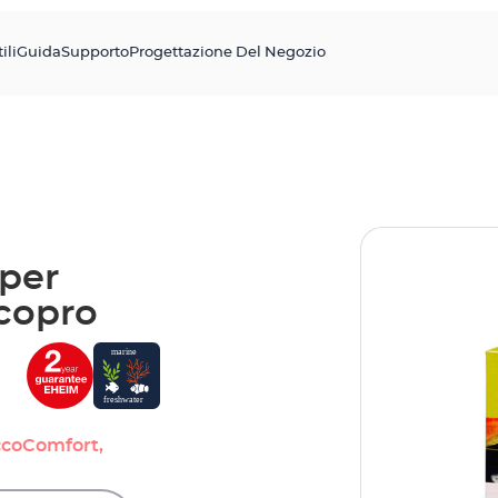
ili
Guida
Supporto
Progettazione Del Negozio
per
copro
ccoComfort,