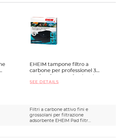
one
EHEIM tampone filtro a
Panno f
carbone per professionel 3
eXperie
250/350/600, professionel
250 e 25
SEE DETAILS
SEE DET
3e 350
Filtri a carbone attivo fini e
Filtri fi
grossolani per filtrazione
filtrazi
adsorbente EHEIM Pad filtr…
biologic