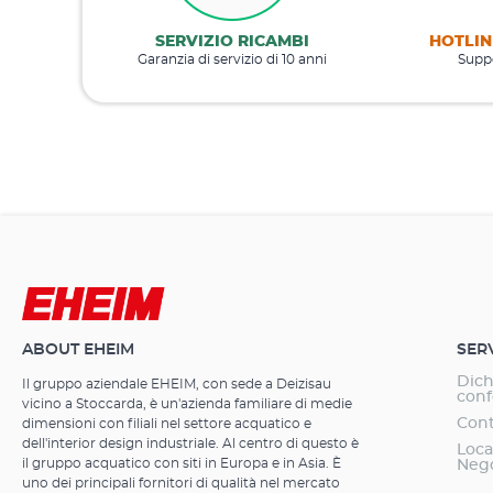
SERVIZIO RICAMBI
HOTLIN
Garanzia di servizio di 10 anni
Suppo
ABOUT EHEIM
SER
Dich
Il gruppo aziendale EHEIM, con sede a Deizisau
conf
vicino a Stoccarda, è un'azienda familiare di medie
Cont
dimensioni con filiali nel settore acquatico e
dell'interior design industriale. Al centro di questo è
Loca
il gruppo acquatico con siti in Europa e in Asia. È
Neg
uno dei principali fornitori di qualità nel mercato