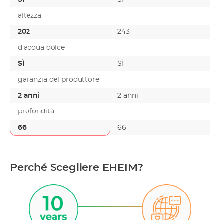
altezza
202
243
d'acqua dolce
SÌ
SÌ
garanzia del produttore
2 anni
2 anni
profondità
66
66
Perché Scegliere EHEIM?