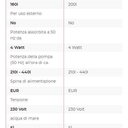
160l
200l
Per uso esterno
No
No
Potenza assorbita a 50
Hz da
4 Watt
4 Watt
Potenza della pompa
(50 Hz) all'ora di ca.
210l - 440l
210l - 440l
Spina di alimentazione
EUR
EUR
Tensione
230 Volt
230 Volt
acqua di mare
SÌ
SÌ