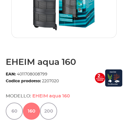
EHEIM aqua 160
EAN:
4011708008799
Codice prodotto:
2207020
MODELLO:
EHEIM aqua 160
60
160
200