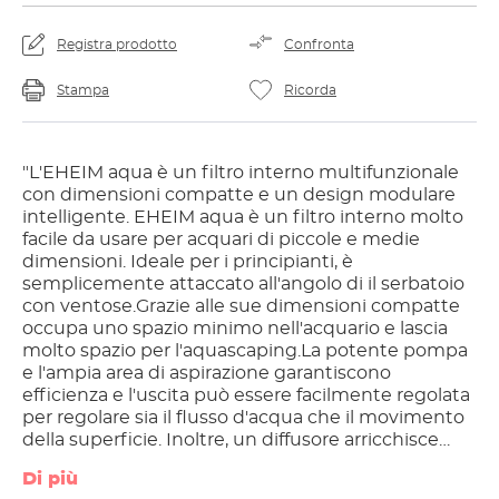
Registra prodotto
Confronta
Stampa
Ricorda
"L'EHEIM aqua è un filtro interno multifunzionale
con dimensioni compatte e un design modulare
intelligente. EHEIM aqua è un filtro interno molto
facile da usare per acquari di piccole e medie
dimensioni. Ideale per i principianti, è
semplicemente attaccato all'angolo di il serbatoio
con ventose.Grazie alle sue dimensioni compatte
occupa uno spazio minimo nell'acquario e lascia
molto spazio per l'aquascaping.La potente pompa
e l'ampia area di aspirazione garantiscono
efficienza e l'uscita può essere facilmente regolata
per regolare sia il flusso d'acqua che il movimento
della superficie. Inoltre, un diffusore arricchisce
l'acqua di ossigeno. La caratteristica principale,
Di più
tuttavia, è il design modulare: i contenitori del filtro