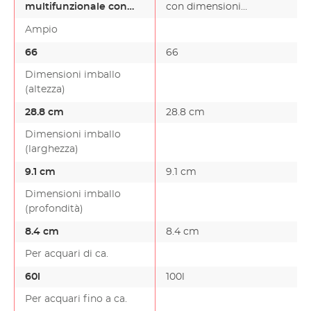
multifunzionale con
con dimensioni
l'accesso alle cartucce filtranti e la pulizia. È anche
dimensioni compatte e
compatte e un design…
possibile aggiungere ulteriori contenitori filtro."
Ampio
un desig…
66
66
Dimensioni imballo
(altezza)
28.8 cm
28.8 cm
Dimensioni imballo
(larghezza)
9.1 cm
9.1 cm
Dimensioni imballo
(profondità)
8.4 cm
8.4 cm
Per acquari di ca.
60l
100l
Per acquari fino a ca.