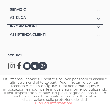
SERVIZIO
AZIENDA
INFORMAZIONI
ASSISTENZA CLIENTI
SEGUICI
Utilizziamo i cookie sul nostro sito Web per scopi di analisi e
altri strumenti di terze parti. Puoi rifiutarli o abilitarli
Copyright © 2026 EHEIM GmbH & Co. KG.
facendo clic su "Configura". Puoi richiamare queste
impostazioni e modificarle in qualsiasi momento utilizzando
il link "Impostazioni cookie" nel piè di pagina del nostro sito
web. Troverai ulteriori informazioni nella nostra
dichiarazione sulla protezione dei dati.
Ulteriori informazioni ...