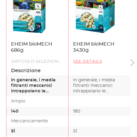
EHEIM bioMECH
EHEIM bioMECH
686g
3430g
ARTICOLO SELEZIONATO
SEE DETAILS
Descrizione
In generale, i media
In generale, i media
filtranti meccanici
filtranti meccanici
intrappolano le
intrappolano le
particelle di sporco più
particelle di sporco più
Ampio
gr…
gr…
140
180
Meccanicamente
SÌ
SÌ