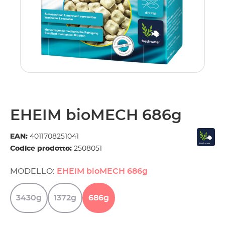
EHEIM bioMECH 686g
EAN:
4011708251041
Codice prodotto:
2508051
MODELLO:
EHEIM bioMECH 686g
3430g
1372g
686g