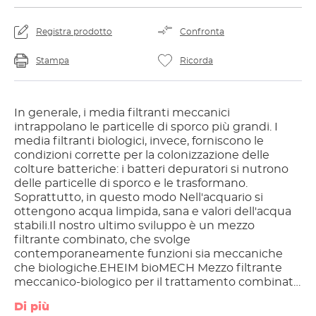
Registra prodotto
Confronta
Stampa
Ricorda
In generale, i media filtranti meccanici
intrappolano le particelle di sporco più grandi. I
media filtranti biologici, invece, forniscono le
condizioni corrette per la colonizzazione delle
colture batteriche: i batteri depuratori si nutrono
delle particelle di sporco e le trasformano.
Soprattutto, in questo modo Nell'acquario si
ottengono acqua limpida, sana e valori dell'acqua
stabili.Il nostro ultimo sviluppo è un mezzo
filtrante combinato, che svolge
contemporaneamente funzioni sia meccaniche
che biologiche.EHEIM bioMECH Mezzo filtrante
meccanico-biologico per il trattamento combinato
dell'acquabioMECH è stato progettato in modo
Di più
intelligente: Le sacche di raccolta dello sporco