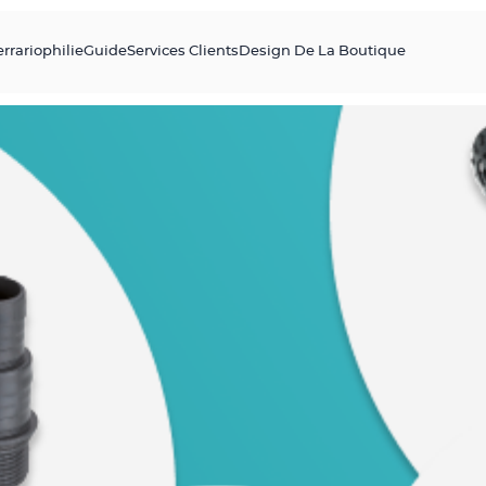
errariophilie
Guide
Services Clients
Design De La Boutique