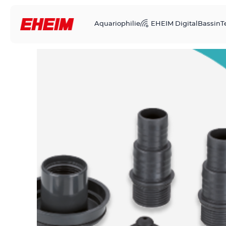
Aquariophilie
EHEIM Digital
Bassin
T