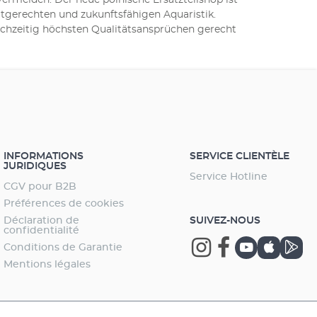
vermeiden. Der neue polnische Ersatzteilshop ist
tgerechten und zukunftsfähigen Aquaristik.
ichzeitig höchsten Qualitätsansprüchen gerecht
INFORMATIONS
SERVICE CLIENTÈLE
JURIDIQUES
Service Hotline
CGV pour B2B
Préférences de cookies
Déclaration de
SUIVEZ-NOUS
confidentialité
Conditions de Garantie
Mentions légales