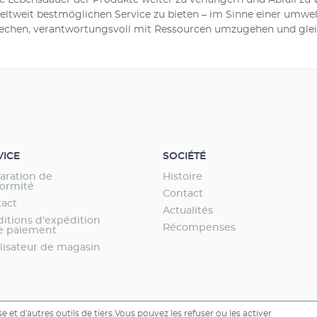
ie Lebensdauer der Produkte weiter zu verlängern und Abfall zu 
ltweit bestmöglichen Service zu bieten – im Sinne einer umwel
prechen, verantwortungsvoll mit Ressourcen umzugehen und gle
VICE
SOCIÉTÉ
aration de
Histoire
ormité
Contact
act
Actualités
itions d'expédition
Récompenses
e paiement
lisateur de magasin
e et d'autres outils de tiers.Vous pouvez les refuser ou les activer