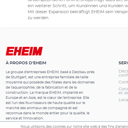
länderspezifischen Online-Shops trägt dazu bei, d
ein weiterer Schritt, um Kundinnen und Kunden we
Mit dieser Expansion bekräftigt EHEIM sein Vers
zu werden.
À PROPOS D'EHEIM
SER
Décl
Le groupe d'entreprises EHEIM, basé à Deizisau près
conf
de Stuttgart, est une entreprise familiale de taille
Cont
moyenne qui possède des filiales dans les domaines
de l'aquariophilie, de la fabrication et de la
Cond
construction. La marque EHEIM, implanté en
et d
Europe et en Asie, est le cœur de l'entreprise. Elle
Loca
est l'un des fournisseurs de haute qualité sur le
marché des animaux de compagnie et est
reconnue dans le monde entier pour la qualité, le
service et l'innovation.
Nous utilisons des cookies sur notre site web à des fins d'analys