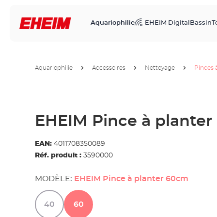
Aquariophilie
EHEIM Digital
Bassin
T
Aquariophilie
Accessoires
Nettoyage
Pinces 
EHEIM Pince à plante
EAN:
4011708350089
Réf. produit :
3590000
MODÈLE:
EHEIM Pince à planter 60cm
40
60