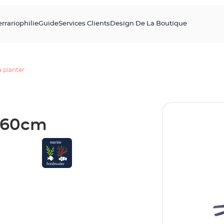
errariophilie
Guide
Services Clients
Design De La Boutique
à planter
r 60cm