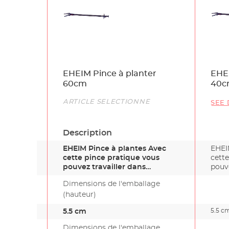
Name
EHEIM Pince à planter
EHEI
60cm
40c
Link
ARTICLE SÉLECTIONNÉ
SEE 
Description
EHEIM Pince à plantes Avec
EHEI
cette pince pratique vous
cette
pouvez travailler dans
pouve
l’aquari…
Dimensions de l'emballage
(hauteur)
5.5 c
5.5 cm
Dimensions de l'emballage