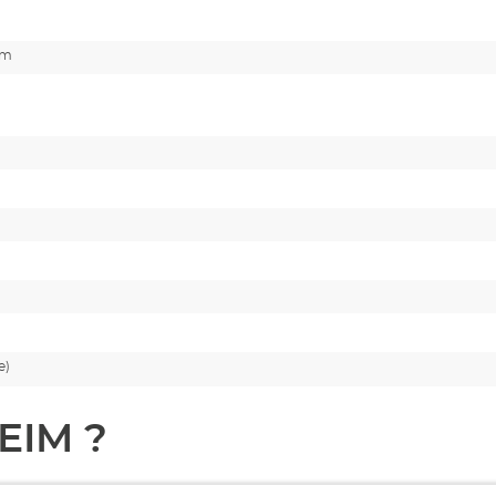
cm
e)
EIM ?