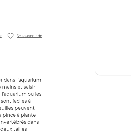
r
Se souvenir de
er dans l’aquarium
mains et saisir
e l’aquarium ou les
sont faciles à
feuilles peuvent
La pince à plante
 invertébrés dans
deux tailles