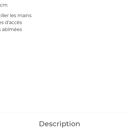
 cm.
ller les mains
les d’accès
s abîmées
Description