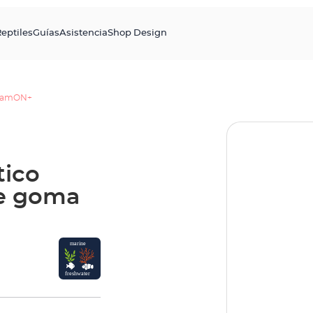
eptiles
Guías
Asistencia
Shop Design
eamON+
tico
de goma