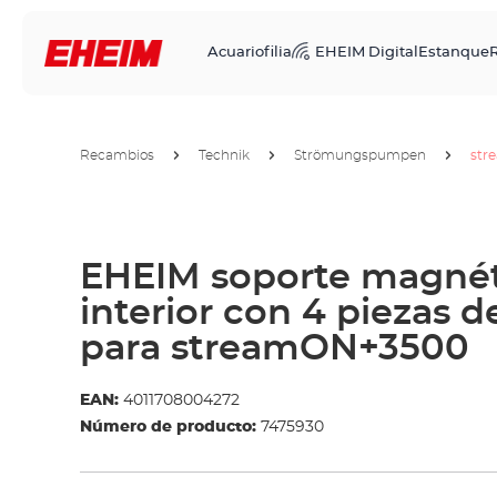
Acuariofilia
EHEIM Digital
Estanque
R
Recambios
Technik
Strömungspumpen
str
EHEIM soporte magné
interior con 4 piezas 
para streamON+3500
EAN:
4011708004272
Número de producto:
7475930